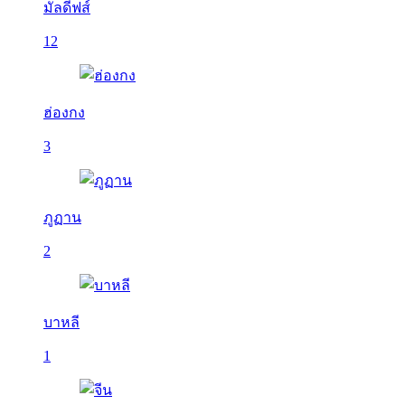
มัลดีฟส์
12
ฮ่องกง
3
ภูฏาน
2
บาหลี
1