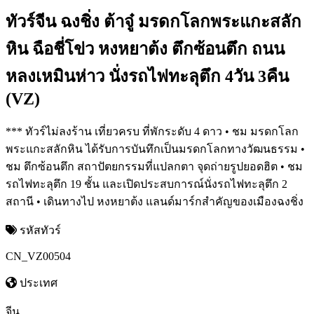
ทัวร์จีน ฉงชิ่ง ต้าจู๋ มรดกโลกพระแกะสลัก
หิน ฉือชี่โข่ว หงหยาต้ง ตึกซ้อนตึก ถนน
หลงเหมินห่าว นั่งรถไฟทะลุตึก 4วัน 3คืน
(VZ)
*** ทัวร์ไม่ลงร้าน เที่ยวครบ ที่พักระดับ 4 ดาว • ชม มรดกโลก
พระแกะสลักหิน ได้รับการบันทึกเป็นมรดกโลกทางวัฒนธรรม •
ชม ตึกซ้อนตึก สถาปัตยกรรมที่แปลกตา จุดถ่ายรูปยอดฮิต • ชม
รถไฟทะลุตึก 19 ชั้น และเปิดประสบการณ์นั่งรถไฟทะลุตึก 2
สถานี • เดินทางไป หงหยาต้ง แลนด์มาร์กสำคัญของเมืองฉงชิ่ง
รหัสทัวร์
CN_VZ00504
ประเทศ
จีน