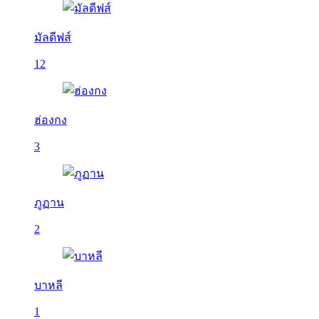
มัลดีฟส์
12
ฮ่องกง
3
ภูฏาน
2
บาหลี
1