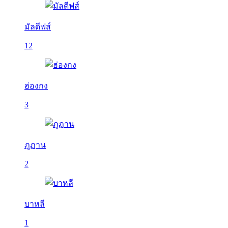
มัลดีฟส์
12
ฮ่องกง
3
ภูฏาน
2
บาหลี
1