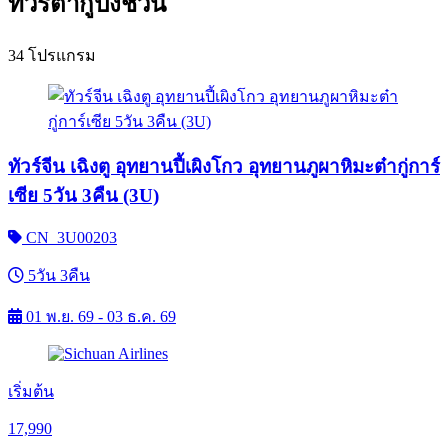
ทัวร์ต๋ากู่ปิงชวน
34 โปรแกรม
ทัวร์จีน เฉิงตู อุทยานปี้เผิงโกว อุทยานภูผาหิมะต๋ากู่การ์
เซีย 5วัน 3คืน (3U)
CN_3U00203
5วัน 3คืน
01 พ.ย. 69 - 03 ธ.ค. 69
เริ่มต้น
17,990