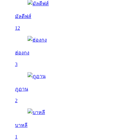
มัลดีฟส์
12
ฮ่องกง
3
ภูฏาน
2
บาหลี
1