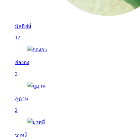
มัลดีฟส์
12
ฮ่องกง
3
ภูฏาน
2
บาหลี