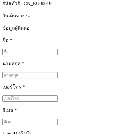
รหัสทัวร์ :
CN_EU00019
วันเดินทาง : -
ข้อมูลผู้ติดต่อ
ชื่อ
*
นามสกุล
*
เบอร์โทร
*
อีเมล
*
Line ID (ถ้ามี)