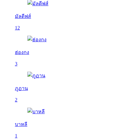
มัลดีฟส์
12
ฮ่องกง
3
ภูฏาน
2
บาหลี
1