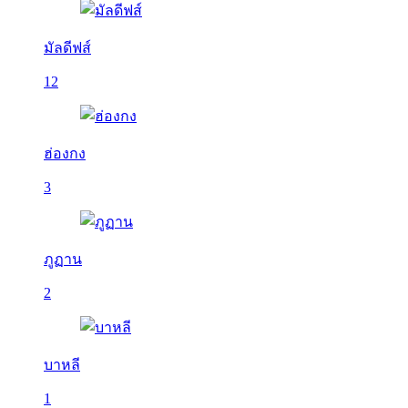
มัลดีฟส์
12
ฮ่องกง
3
ภูฏาน
2
บาหลี
1